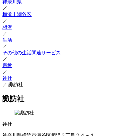
神奈川県
／
横浜市瀬谷区
／
相沢
／
生活
／
その他の生活関連サービス
／
宗教
／
神社
／
諏訪社
諏訪社
神社
神奈川県横浜市瀬谷区相沢３丁目２４－１