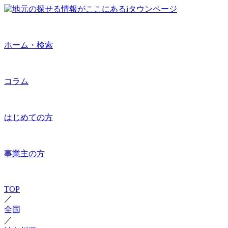
ホーム・検索
コラム
はじめての方
事業主の方
TOP
／
全国
／