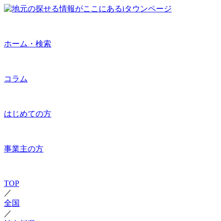
ホーム・検索
コラム
はじめての方
事業主の方
TOP
／
全国
／