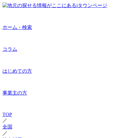
ホーム・検索
コラム
はじめての方
事業主の方
TOP
／
全国
／