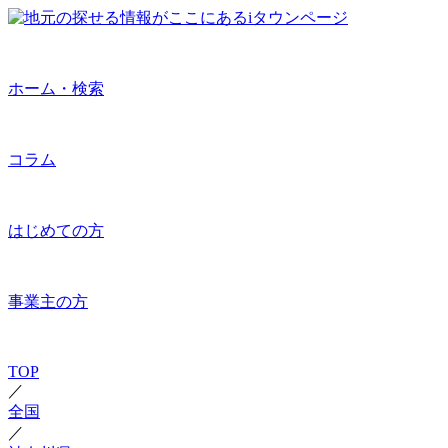
ホーム・検索
コラム
はじめての方
事業主の方
TOP
／
全国
／