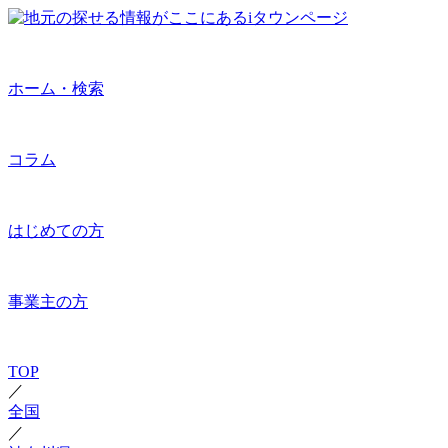
ホーム・検索
コラム
はじめての方
事業主の方
TOP
／
全国
／