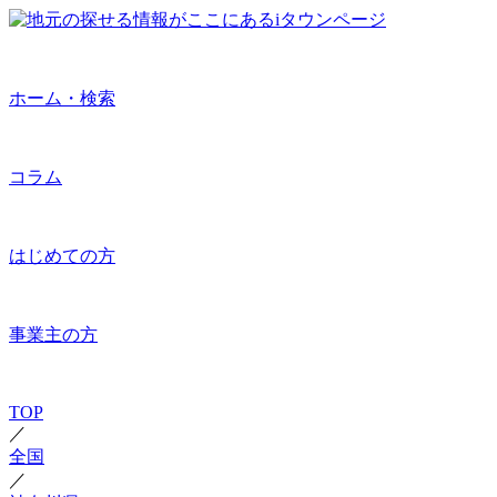
ホーム・検索
コラム
はじめての方
事業主の方
TOP
／
全国
／