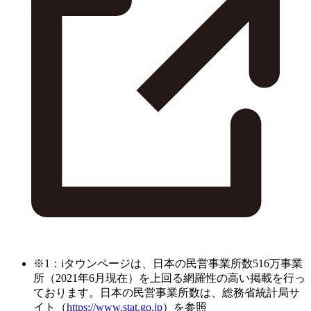
※1：iタウンページは、日本の民営事業所数516万事業
所（2021年6月現在）を上回る網羅性の高い掲載を行っ
ております。日本の民営事業所数は、総務省統計局サ
イト（
https://www.stat.go.jp
）を参照