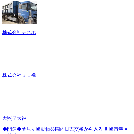
株式会社デスポ
株式会社ＢＥ禅
天照皇大神
◆開運◆夢見ヶ崎動物公園内日吉交番から入る 川崎市幸区