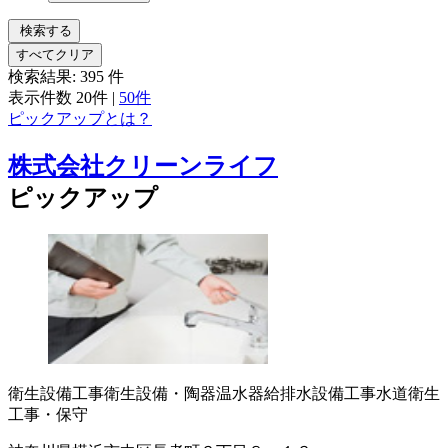
検索する
すべてクリア
検索結果:
395
件
表示件数
20件
|
50件
ピックアップとは？
株式会社クリーンライフ
ピックアップ
衛生設備工事
衛生設備・陶器
温水器
給排水設備工事
水道衛生
工事・保守