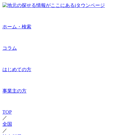
ホーム・検索
コラム
はじめての方
事業主の方
TOP
／
全国
／