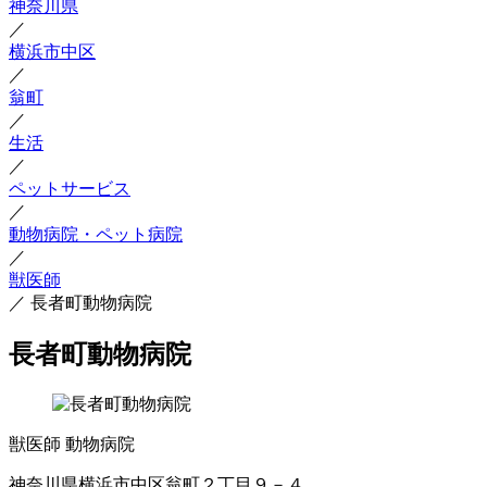
神奈川県
／
横浜市中区
／
翁町
／
生活
／
ペットサービス
／
動物病院・ペット病院
／
獣医師
／
長者町動物病院
長者町動物病院
獣医師
動物病院
神奈川県横浜市中区翁町２丁目９－４