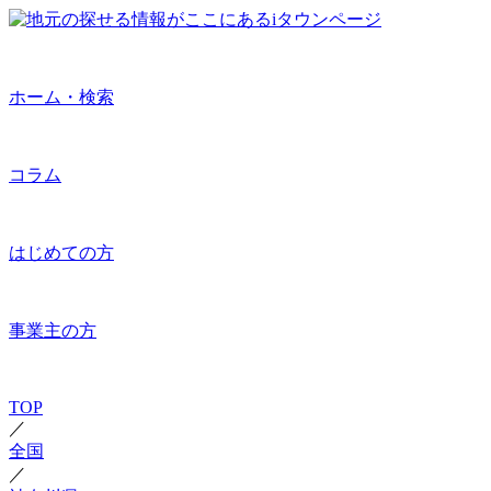
ホーム・検索
コラム
はじめての方
事業主の方
TOP
／
全国
／