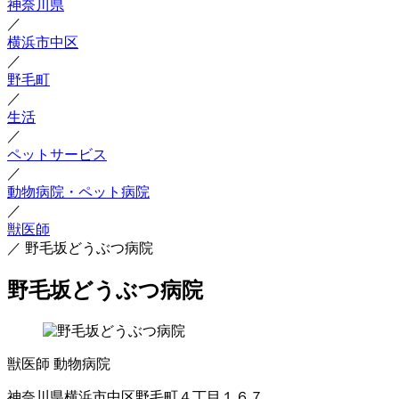
神奈川県
／
横浜市中区
／
野毛町
／
生活
／
ペットサービス
／
動物病院・ペット病院
／
獣医師
／
野毛坂どうぶつ病院
野毛坂どうぶつ病院
獣医師
動物病院
神奈川県横浜市中区野毛町４丁目１６７