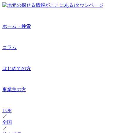
ホーム・検索
コラム
はじめての方
事業主の方
TOP
／
全国
／