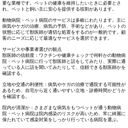
要な業種です。ペットの健康を維持したいときに必要とさ
れ、ペットと飼い主に安心を提供する役割があります。
動物病院・ペット病院のサービスは多岐にわたります。主に
病気やケガの治療、病気の予防、手術などがあり、ペットの
状態に応じて獣医師が適切な処置をするのが一般的です。顧
客のニーズに応じて最適なサービスを選択できます。
サービスや事業者選びの観点
獣医師の信頼度：ワクチンや健康チェックで何軒かの動物病
院・ペット病院に行って獣医師と話をしてみたり、実際に通
っている人に話を聞いてみたりして、信頼できる獣医師かを
確認する。
立地や交通の利便性：病気やケガの治療で通院する可能性が
あるため、自宅から近く通いやすい立地・診療時間かどうか
を確認する。
院内が清潔か：さまざまな病気をもつペットが通う動物病
院・ペット病院は院内感染のリスクが高いため、常に綺麗に
保たれていて感染対策をしっかり行っている病院を選ぶ。