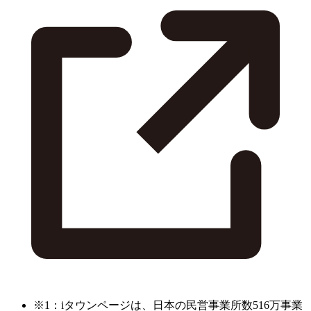
※1：iタウンページは、日本の民営事業所数516万事業