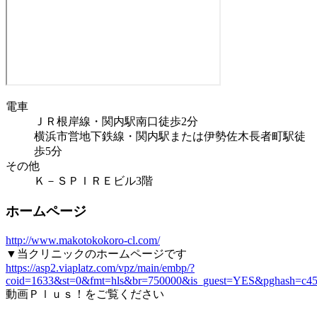
電車
ＪＲ根岸線・関内駅南口徒歩2分
横浜市営地下鉄線・関内駅または伊勢佐木長者町駅徒
歩5分
その他
Ｋ－ＳＰＩＲＥビル3階
ホームページ
http://www.makotokokoro-cl.com/
▼当クリニックのホームページです
https://asp2.viaplatz.com/vpz/main/embp/?
coid=1633&st=0&fmt=hls&br=750000&is_guest=YES&pghash=c45
動画Ｐｌｕｓ！をご覧ください