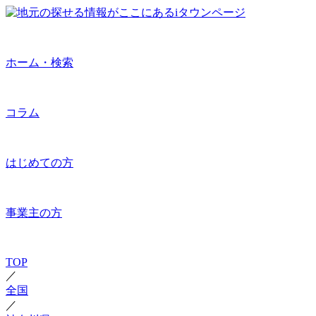
ホーム・検索
コラム
はじめての方
事業主の方
TOP
／
全国
／