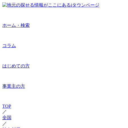
ホーム・検索
コラム
はじめての方
事業主の方
TOP
／
全国
／