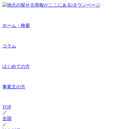
ホーム・検索
コラム
はじめての方
事業主の方
TOP
／
全国
／