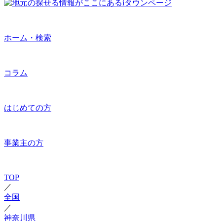
ホーム・検索
コラム
はじめての方
事業主の方
TOP
／
全国
／
神奈川県