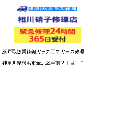
網戸取扱業
鏡
鍵
ガラス工事
ガラス修理
神奈川県横浜市金沢区寺前２丁目１９