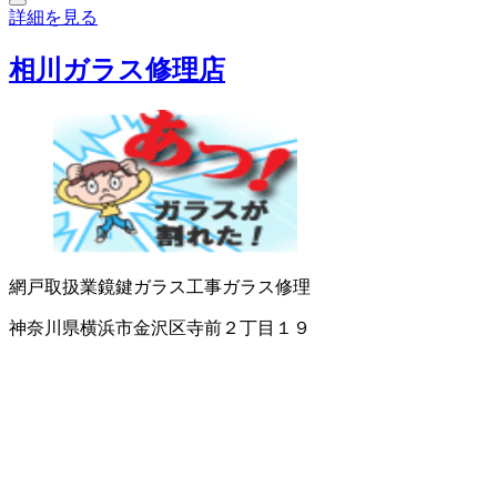
詳細を見る
相川ガラス修理店
網戸取扱業
鏡
鍵
ガラス工事
ガラス修理
神奈川県横浜市金沢区寺前２丁目１９