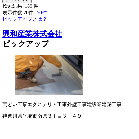
検索結果:
160
件
表示件数
20件
|
50件
ピックアップとは？
興和産業株式会社
ピックアップ
雨どい工事
エクステリア工事
外壁工事
建設業
建築工事
神奈川県平塚市南原３丁目３－４９