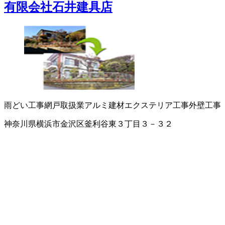
有限会社石井建具店
雨どい工事
網戸取扱業
アルミ建材
エクステリア工事
外壁工事
神奈川県横浜市金沢区釜利谷東３丁目３－３２