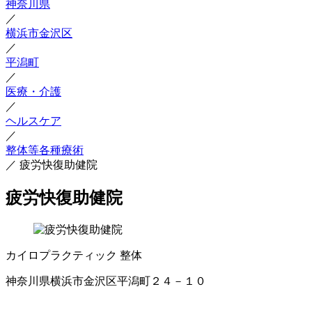
神奈川県
／
横浜市金沢区
／
平潟町
／
医療・介護
／
ヘルスケア
／
整体等各種療術
／
疲労快復助健院
疲労快復助健院
カイロプラクティック
整体
神奈川県横浜市金沢区平潟町２４－１０