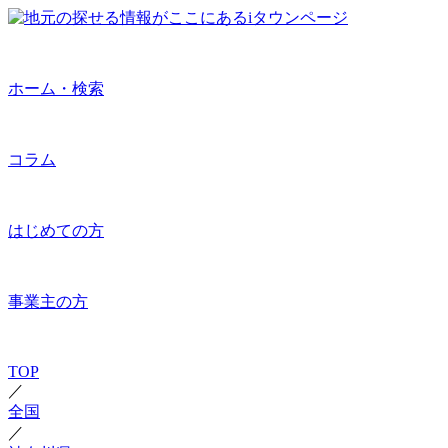
ホーム・検索
コラム
はじめての方
事業主の方
TOP
／
全国
／