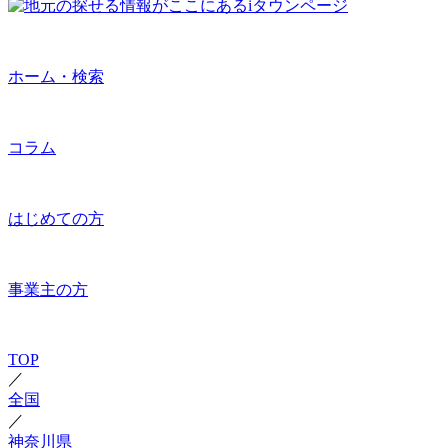
ホーム・検索
コラム
はじめての方
事業主の方
TOP
／
全国
／
神奈川県