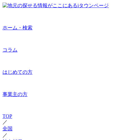
ホーム・検索
コラム
はじめての方
事業主の方
TOP
／
全国
／