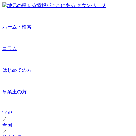
ホーム・検索
コラム
はじめての方
事業主の方
TOP
／
全国
／