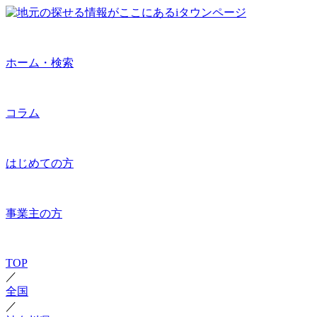
ホーム・検索
コラム
はじめての方
事業主の方
TOP
／
全国
／