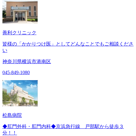
善利クリニック
皆様の「かかりつけ医」としてどんなことでもご相談くださ
い
神奈川県横浜市港南区
045-849-1080
松島病院
◆肛門外科・肛門内科◆京浜急行線 戸部駅から徒歩３
分！！