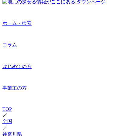
ホーム・検索
コラム
はじめての方
事業主の方
TOP
／
全国
／
神奈川県