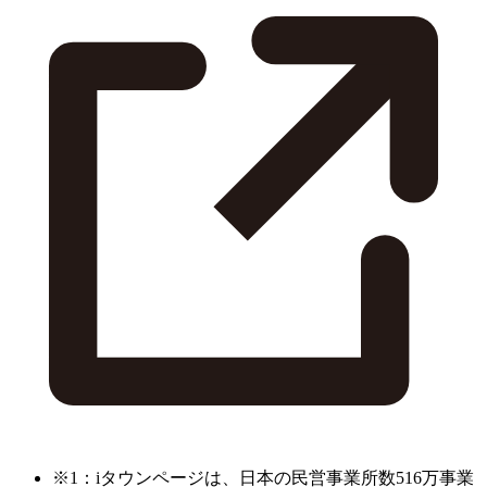
※1：iタウンページは、日本の民営事業所数516万事業