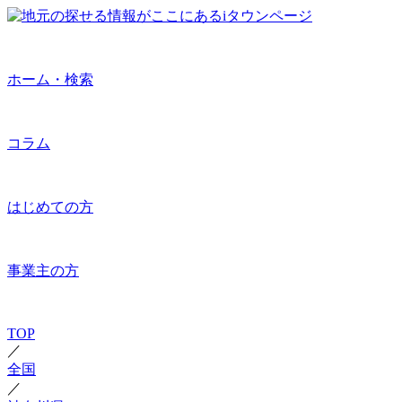
ホーム・検索
コラム
はじめての方
事業主の方
TOP
／
全国
／