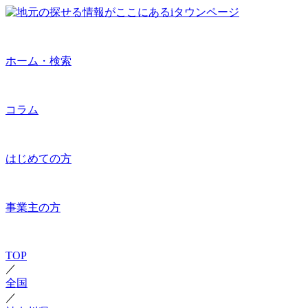
ホーム・検索
コラム
はじめての方
事業主の方
TOP
／
全国
／