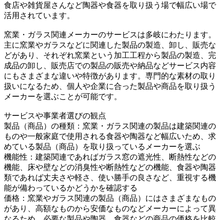
食店や雑貨屋さんなど陶器や食器を取り扱う場で幅広い場で
活用されています。
窯業・ガラス関連メーカーのサービスは多岐にわたります。
主に窯業やガラスなどに関連した製品の製造、卸し、販売な
どがあり、それぞれ窯業という加工工程から製品の製造、完
成品の卸し、販売店での製品の販売や納品などサービス内容
にもさまざまな違いや特徴があります。専門的な素材の取り
扱いになるため、個人や企業に合った製品や商品を取り扱う
メーカーを選ぶことが可能です。
サービスや事業者選びの観点
製品（商品）の種類：窯業・ガラス関連の製品は建築関連の
ものや一般家庭で使用される食器や陶器など幅広いため、求
めている製品（商品）を取り扱っているメーカーを選ぶ
機能性：建築関連であればガラス窓の遮光性、断熱性などの
機能、床や壁などの消臭性や断熱性などの機能、食器や陶器
類であれば丈夫さや軽さ、使い勝手の良さなど、重視する機
能が備わっているかどうかを確認する
価格：窯業やガラス関連の製品（商品）にはさまざまなもの
があり、高額なものから安価なものなどメーカーによって異
なるため、必要な製品や陶器、食器などの商品の価格を比較