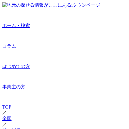
ホーム・検索
コラム
はじめての方
事業主の方
TOP
／
全国
／