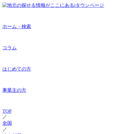
ホーム・検索
コラム
はじめての方
事業主の方
TOP
／
全国
／