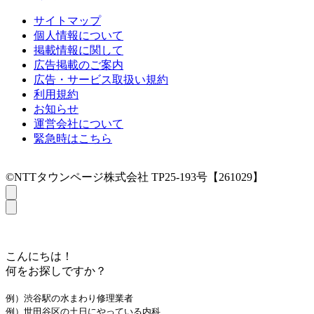
サイトマップ
個人情報について
掲載情報に関して
広告掲載のご案内
広告・サービス取扱い規約
利用規約
お知らせ
運営会社について
緊急時はこちら
©NTTタウンページ株式会社 TP25-193号【261029】
こんにちは！
何をお探しですか？
例）渋谷駅の水まわり修理業者
例）世田谷区の土日にやっている内科