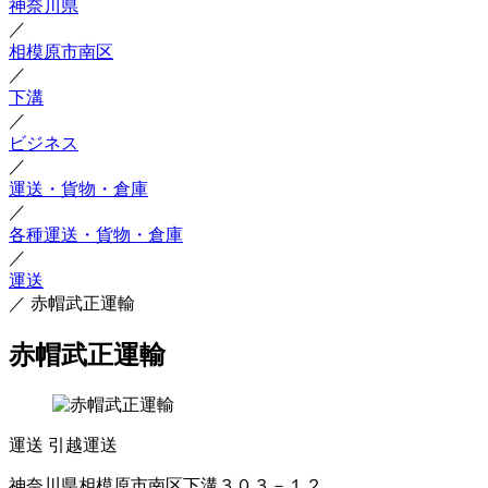
神奈川県
／
相模原市南区
／
下溝
／
ビジネス
／
運送・貨物・倉庫
／
各種運送・貨物・倉庫
／
運送
／
赤帽武正運輸
赤帽武正運輸
運送
引越運送
神奈川県相模原市南区下溝３０３－１２