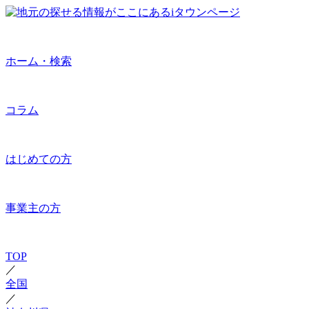
ホーム・検索
コラム
はじめての方
事業主の方
TOP
／
全国
／