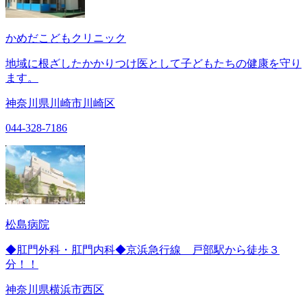
かめだこどもクリニック
地域に根ざしたかかりつけ医として子どもたちの健康を守り
ます。
神奈川県川崎市川崎区
044-328-7186
松島病院
◆肛門外科・肛門内科◆京浜急行線 戸部駅から徒歩３
分！！
神奈川県横浜市西区