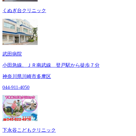
くぬぎ台クリニック
武田病院
小田急線、ＪＲ南武線 登戸駅から徒歩７分
神奈川県川崎市多摩区
044-911-4050
下永谷こどもクリニック