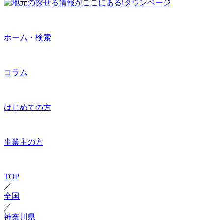
ホーム・検索
コラム
はじめての方
事業主の方
TOP
／
全国
／
神奈川県