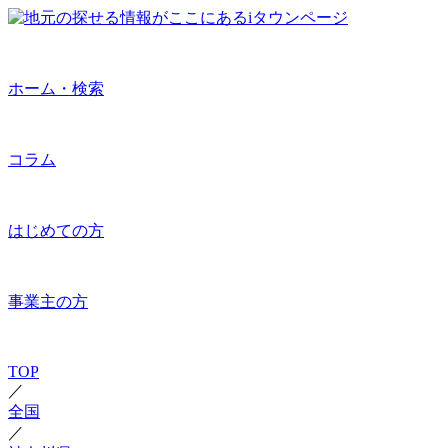
ホーム・検索
コラム
はじめての方
事業主の方
TOP
／
全国
／