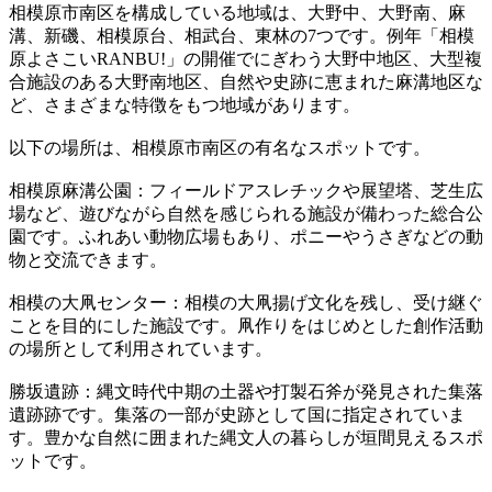
相模原市南区を構成している地域は、大野中、大野南、麻
溝、新磯、相模原台、相武台、東林の7つです。例年「相模
原よさこいRANBU!」の開催でにぎわう大野中地区、大型複
合施設のある大野南地区、自然や史跡に恵まれた麻溝地区な
ど、さまざまな特徴をもつ地域があります。
以下の場所は、相模原市南区の有名なスポットです。
相模原麻溝公園：フィールドアスレチックや展望塔、芝生広
場など、遊びながら自然を感じられる施設が備わった総合公
園です。ふれあい動物広場もあり、ポニーやうさぎなどの動
物と交流できます。
相模の大凧センター：相模の大凧揚げ文化を残し、受け継ぐ
ことを目的にした施設です。凧作りをはじめとした創作活動
の場所として利用されています。
勝坂遺跡：縄文時代中期の土器や打製石斧が発見された集落
遺跡跡です。集落の一部が史跡として国に指定されていま
す。豊かな自然に囲まれた縄文人の暮らしが垣間見えるスポ
ットです。