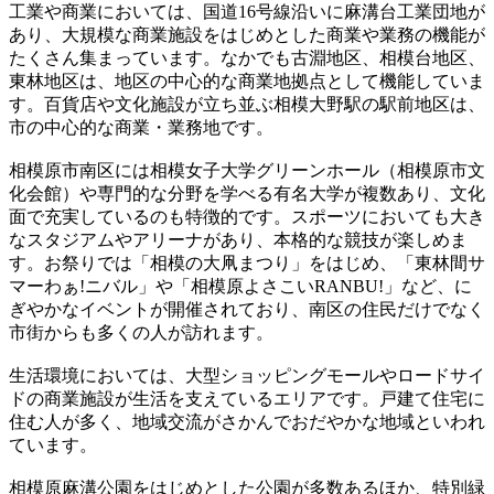
工業や商業においては、国道16号線沿いに麻溝台工業団地が
あり、大規模な商業施設をはじめとした商業や業務の機能が
たくさん集まっています。なかでも古淵地区、相模台地区、
東林地区は、地区の中心的な商業地拠点として機能していま
す。百貨店や文化施設が立ち並ぶ相模大野駅の駅前地区は、
市の中心的な商業・業務地です。
相模原市南区には相模女子大学グリーンホール（相模原市文
化会館）や専門的な分野を学べる有名大学が複数あり、文化
面で充実しているのも特徴的です。スポーツにおいても大き
なスタジアムやアリーナがあり、本格的な競技が楽しめま
す。お祭りでは「相模の大凧まつり」をはじめ、「東林間サ
マーわぁ!ニバル」や「相模原よさこいRANBU!」など、に
ぎやかなイベントが開催されており、南区の住民だけでなく
市街からも多くの人が訪れます。
生活環境においては、大型ショッピングモールやロードサイ
ドの商業施設が生活を支えているエリアです。戸建て住宅に
住む人が多く、地域交流がさかんでおだやかな地域といわれ
ています。
相模原麻溝公園をはじめとした公園が多数あるほか、特別緑