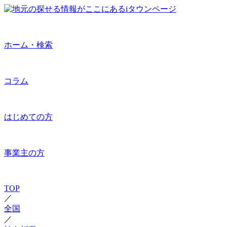
ホーム・検索
コラム
はじめての方
事業主の方
TOP
／
全国
／