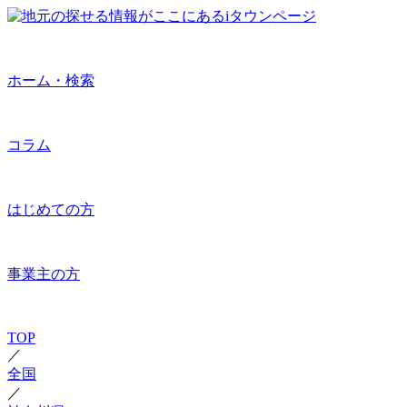
ホーム・検索
コラム
はじめての方
事業主の方
TOP
／
全国
／