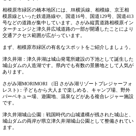
相模原市緑区の橋本地区には、JR横浜線、相模線、京王相
模原線といった鉄道路線や、国道16号、国道129号、国道413
号などの道路が集中しています。さがみ縦貫道路相模原イン
ターチェンジと津久井広域道路の一部が開通したことにより
交通アクセス範囲が広がっています。
まず、相模原市緑区の有名なスポットをご紹介しましょう。
津久井湖：津久井湖は城山発電所建設の下池として誕生した
城山ダムの人造湖です。県内でも有数の景勝地として人気が
あります。
さがみ湖MORIMORI （旧 さがみ湖リゾートプレジャーフォ
レスト)：子どもから大人まで楽しめる、キャンプ場、野外
バーベキュー場、遊園地、温泉などがある複合レジャー施設
です。
津久井湖城山公園：戦国時代の山城遺構が残された城山と、
城山ダムの両岸が県立津久井湖城山公園として整備されてい
ます。