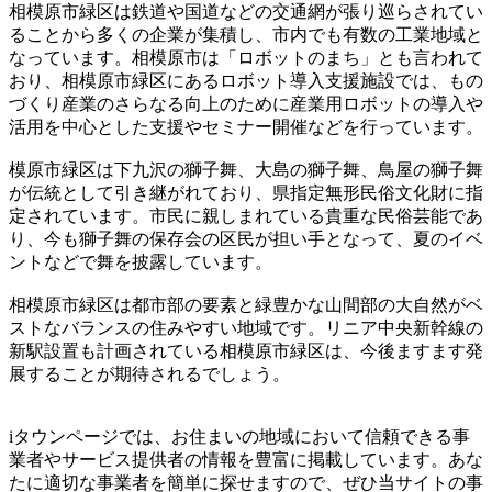
相模原市緑区は鉄道や国道などの交通網が張り巡らされてい
ることから多くの企業が集積し、市内でも有数の工業地域と
なっています。相模原市は「ロボットのまち」とも言われて
おり、相模原市緑区にあるロボット導入支援施設では、もの
づくり産業のさらなる向上のために産業用ロボットの導入や
活用を中心とした支援やセミナー開催などを行っています。
模原市緑区は下九沢の獅子舞、大島の獅子舞、鳥屋の獅子舞
が伝統として引き継がれており、県指定無形民俗文化財に指
定されています。市民に親しまれている貴重な民俗芸能であ
り、今も獅子舞の保存会の区民が担い手となって、夏のイベ
ントなどで舞を披露しています。
相模原市緑区は都市部の要素と緑豊かな山間部の大自然がベ
ストなバランスの住みやすい地域です。リニア中央新幹線の
新駅設置も計画されている相模原市緑区は、今後ますます発
展することが期待されるでしょう。
iタウンページでは、お住まいの地域において信頼できる事
業者やサービス提供者の情報を豊富に掲載しています。あな
たに適切な事業者を簡単に探せますので、ぜひ当サイトの事