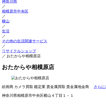
神奈川県
／
相模原市中央区
／
横山
／
生活
／
その他の生活関連サービス
／
リサイクルショップ
／
おたからや相模原店
おたからや相模原店
絵画商
カメラ買取
鑑定業
貴金属買取
貴金属地金商
さらに
神奈川県相模原市中央区横山４丁目１－１