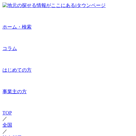
ホーム・検索
コラム
はじめての方
事業主の方
TOP
／
全国
／