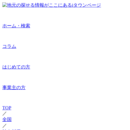
ホーム・検索
コラム
はじめての方
事業主の方
TOP
／
全国
／