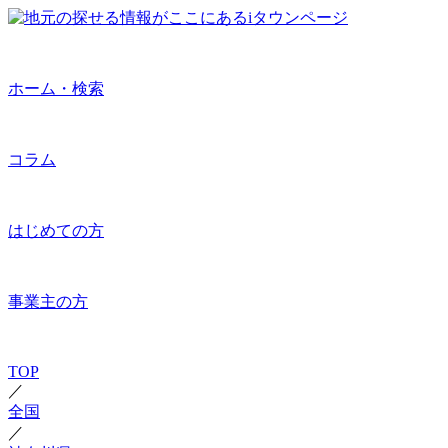
ホーム・検索
コラム
はじめての方
事業主の方
TOP
／
全国
／