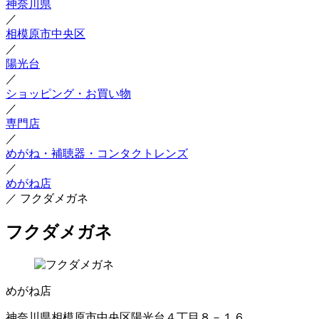
神奈川県
／
相模原市中央区
／
陽光台
／
ショッピング・お買い物
／
専門店
／
めがね・補聴器・コンタクトレンズ
／
めがね店
／
フクダメガネ
フクダメガネ
めがね店
神奈川県相模原市中央区陽光台４丁目８－１６