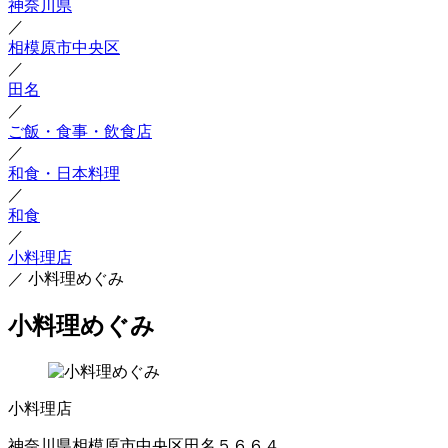
神奈川県
／
相模原市中央区
／
田名
／
ご飯・食事・飲食店
／
和食・日本料理
／
和食
／
小料理店
／
小料理めぐみ
小料理めぐみ
小料理店
神奈川県相模原市中央区田名５６６４