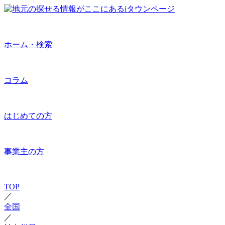
ホーム・検索
コラム
はじめての方
事業主の方
TOP
／
全国
／