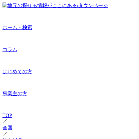
ホーム・検索
コラム
はじめての方
事業主の方
TOP
／
全国
／