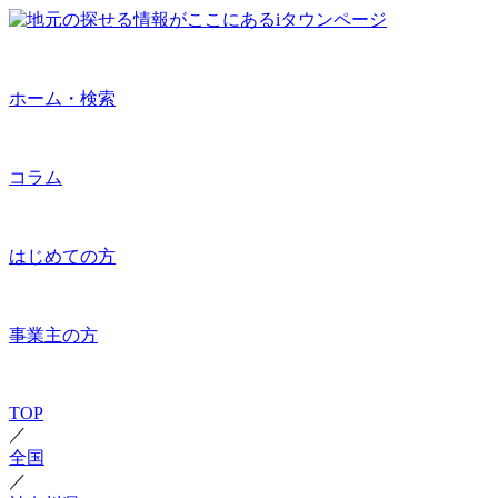
ホーム・検索
コラム
はじめての方
事業主の方
TOP
／
全国
／