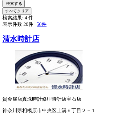
検索する
すべてクリア
検索結果:
4
件
表示件数
20件
|
50件
清水時計店
貴金属店
真珠
時計修理
時計店
宝石店
神奈川県相模原市中央区上溝６丁目２－１