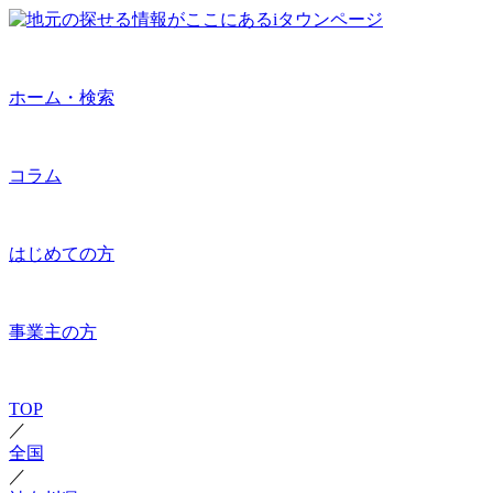
ホーム・検索
コラム
はじめての方
事業主の方
TOP
／
全国
／