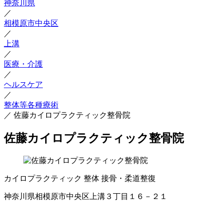
神奈川県
／
相模原市中央区
／
上溝
／
医療・介護
／
ヘルスケア
／
整体等各種療術
／
佐藤カイロプラクティック整骨院
佐藤カイロプラクティック整骨院
カイロプラクティック
整体
接骨・柔道整復
神奈川県相模原市中央区上溝３丁目１６－２１