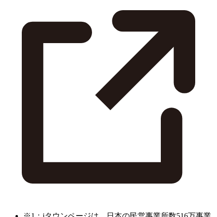
※1：iタウンページは、日本の民営事業所数516万事業