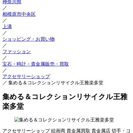
神奈川県
／
相模原市中央区
／
上溝
／
ショッピング・お買い物
／
ファッション
／
宝石・時計・貴金属販売・買取
／
アクセサリーショップ
／
集める＆コレクションリサイクル王雅楽多堂
集める＆コレクションリサイクル王雅
楽多堂
アクセサリーショップ
絵画商
貴金属買取
貴金属店
切手・コ