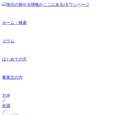
ホーム・検索
コラム
はじめての方
事業主の方
TOP
／
全国
／