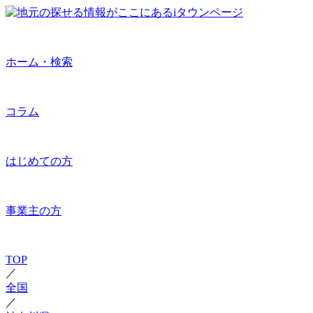
ホーム・検索
コラム
はじめての方
事業主の方
TOP
／
全国
／