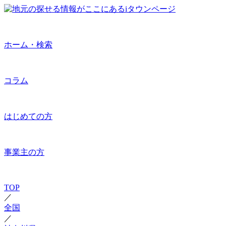
ホーム・検索
コラム
はじめての方
事業主の方
TOP
／
全国
／